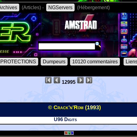
rchives
(Articles) -
NGServers
(Hébergement)
PROTECTIONS
Dumpeurs
10120 commentaires
Lien
12995
© Crack'n'Rom (
1993
)
U96 Digits