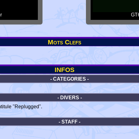
r
GT6
Mots Clefs
INFOS
- CATEGORIES -
- DIVERS -
titule "Replugged".
- STAFF -