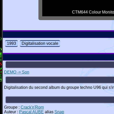
CTM644 Colour Monito
1993
Digitalisation vocale
DEMO -> Son
Digitalisation du second album du groupe techno U96 qui s'in
Groupe :
Crack'n'Rom
Auteur :
Pascal AUBE
alias
Snap