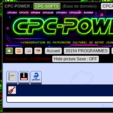
CPC-POWER :
CPC-SOFTS
(Base de données) -
CPCA
Accueil
20154 PROGRAMMES
Session end : 12h00m00s
Hide picture Sexe : OFF