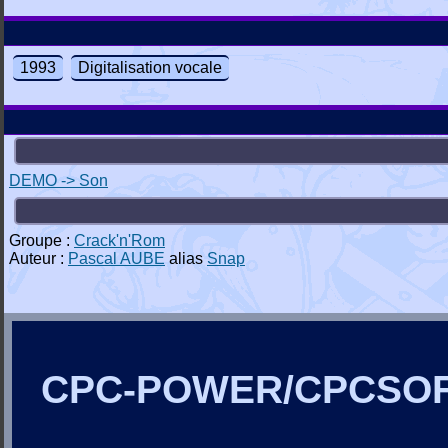
1993
Digitalisation vocale
DEMO -> Son
Groupe :
Crack'n'Rom
Auteur :
Pascal AUBE
alias
Snap
CPC-POWER/CPCSO