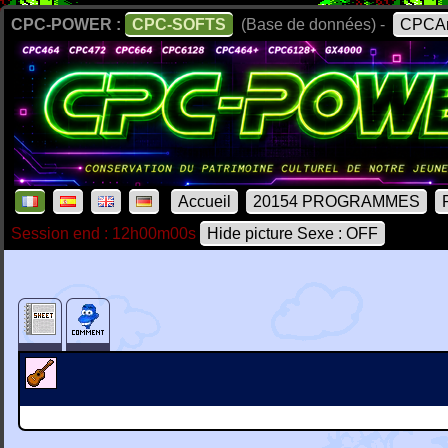
CPC-POWER :
CPC-SOFTS
(Base de données) -
CPCAr
Accueil
20154 PROGRAMMES
Session end : 12h00m00s
Hide picture Sexe : OFF