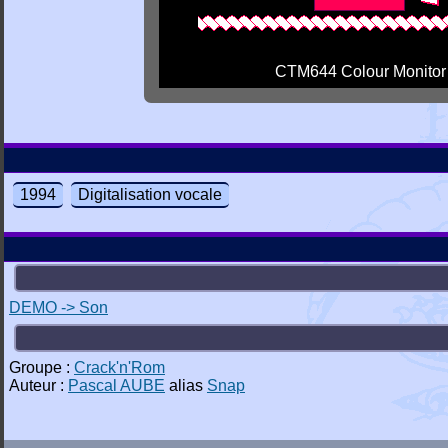
CTM644 Colour Monitor
1994
Digitalisation vocale
DEMO -> Son
Groupe :
Crack'n'Rom
Auteur :
Pascal AUBE
alias
Snap