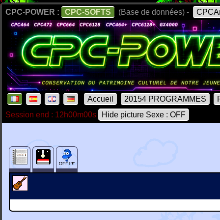
CPC-POWER :
CPC-SOFTS
(Base de données) -
CPCAr
Accueil
20154 PROGRAMMES
Session end : 12h00m00s
Hide picture Sexe : OFF