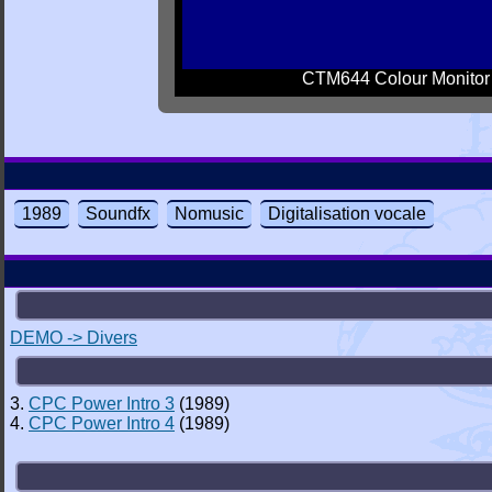
CTM644 Colour Monitor
1989
Soundfx
Nomusic
Digitalisation vocale
DEMO -> Divers
3.
CPC Power Intro 3
(1989)
4.
CPC Power Intro 4
(1989)