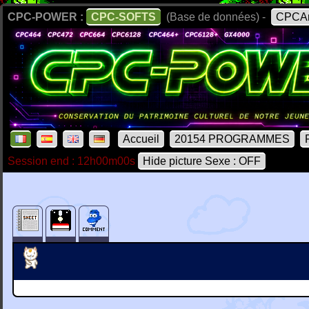
CPC-POWER :
CPC-SOFTS
(Base de données) -
CPCAr
Accueil
20154 PROGRAMMES
Session end : 12h00m00s
Hide picture Sexe : OFF