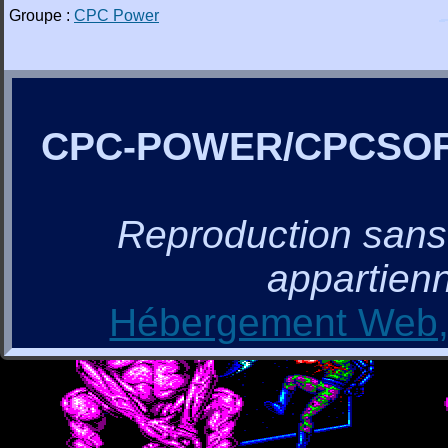
Groupe :
CPC Power
CPC-POWER/CPCSO
Reproduction sans a
appartienn
Hébergement Web, 