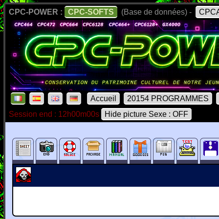
CPC-POWER :
CPC-SOFTS
(Base de données) -
CPCA
Accueil
20154 PROGRAMMES
Session end : 12h00m00s
Hide picture Sexe : OFF