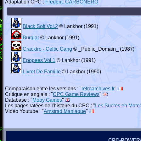
Adaptation CPC :
Frederic CARBONERO
Black Soft Vol.2
© Lankhor (1991)
Burglar
© Lankhor (1991)
Cracktro - Celtic Gang
© _Public_Domain_ (1987)
Epopees Vol.1
© Lankhor (1991)
Livret De Famille
© Lankhor (1990)
Comparaison entre les versions : "
retroarchives.fr
"
Critique en anglais : "
CPC Game Reviews
"
Database : "
Moby Games
"
Les pages ratées de l'histoire du CPC : "
Les Sucres en Morc
Vidéo Youtube : "
Amstrad Maniaque
"
CPC-POWER