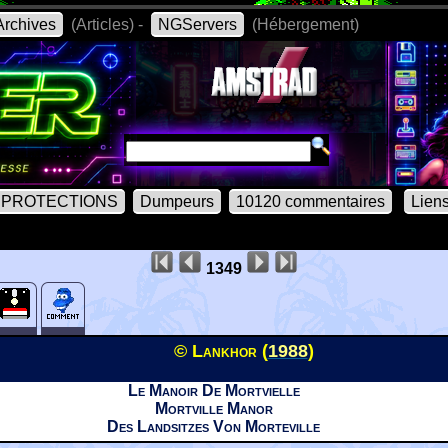
rchives
(Articles) -
NGServers
(Hébergement)
PROTECTIONS
Dumpeurs
10120 commentaires
Lien
1349
© Lankhor (
1988
)
Le Manoir De Mortvielle
Mortville Manor
Des Landsitzes Von Morteville