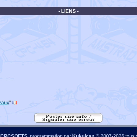
- LIENS -
eaux
"
/CPCSOFTS
, programmation par
Kukulcan
© 2007-2026 tous d