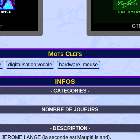
r
GT6
Mots Clefs
e
digitalisation vocale
hardware_mouse
INFOS
- CATEGORIES -
- NOMBRE DE JOUEURS -
- DESCRIPTION -
e JEROME LANGE (la seconde est Maupiti Island).