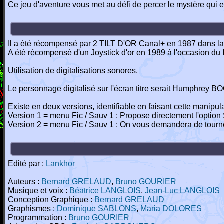
Ce jeu d'aventure vous met au défi de percer le mystère qui
Il a été récompensé par 2 TILT D'OR Canal+ en 1987 dans la ca
A été récompensé d'un Joystick d'or en 1989 à l'occasion du 
Utilisation de digitalisations sonores.
Le personnage digitalisé sur l'écran titre serait Humphrey 
Existe en deux versions, identifiable en faisant cette manipula
Version 1 = menu Fic / Sauv 1 : Propose directement l'optio
Version 2 = menu Fic / Sauv 1 : On vous demandera de tourne
Edité par :
Lankhor
Auteurs :
Bernard GRELAUD
,
Bruno GOURIER
Musique et voix :
Béatrice LANGLOIS
,
Jean-Luc LANGLOIS
Conception Graphique :
Bernard GRELAUD
Graphismes :
Dominique SABLONS
,
Maria DOLORES
Programmation :
Bruno GOURIER