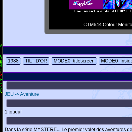
CTM644 Colour Monito
1988
TILT D'OR
MODE0_titlescreen
MODE0_insid
JEU -> Aventure
1 joueur
Dans la série MYSTERE... Le premier volet des aventures d