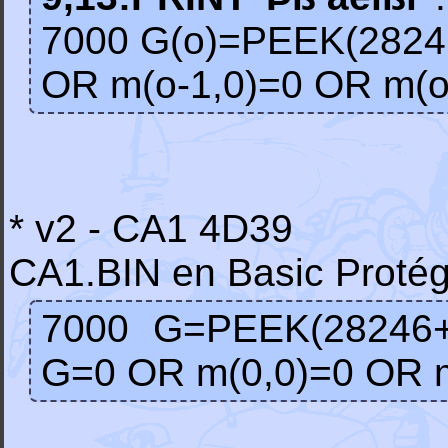
7000 G(o)=PEEK(28246+
OR m(o-1,0)=0 OR m(o-
* v2 - CA1 4D39
CA1.BIN en Basic Prot
7000 G=PEEK(28246+(x
G=0 OR m(0,0)=0 OR m