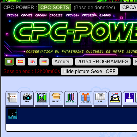
CPC-POWER :
CPC-SOFTS
(Base de données) -
CPCAr
Accueil
20154 PROGRAMMES
Session end : 12h00m00s
Hide picture Sexe : OFF