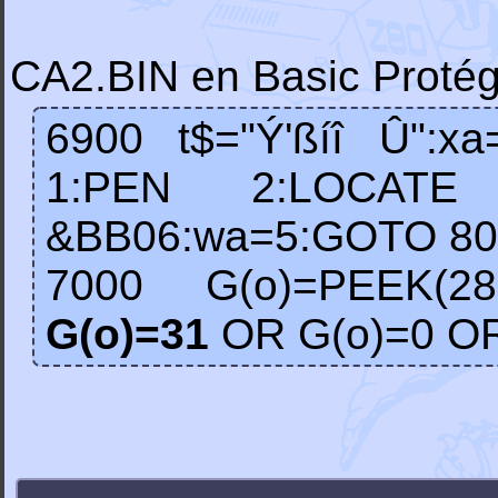
CA2.BIN en Basic Proté
6900 t$="Ý'ßíî Û":xa
1:PEN 2:LOCATE 13
&BB06:wa=5:GOTO 80
7000 G(o)=PEEK(282
G(o)=31
OR G(o)=0 OR 