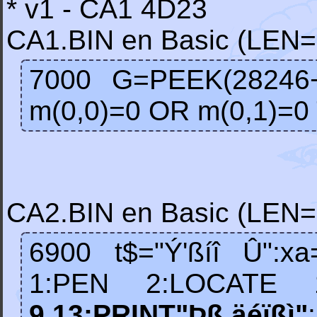
* v1 - CA1 4D23
CA1.BIN en Basic (LEN
7000 G=PEEK(28246+(
m(0,0)=0 OR m(0,1)=0
CA2.BIN en Basic (LEN
6900 t$="Ý'ßíî Û":x
1:PEN 2:LOCATE 13-
9,13:PRINT"Þß äéïßì"