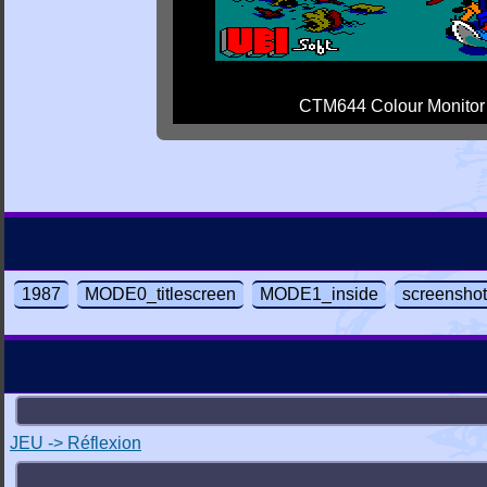
CTM644 Colour Monitor
1987
MODE0_titlescreen
MODE1_inside
screensho
JEU -> Réflexion