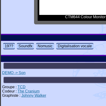
CTM644 Colour Monitor
19??
Soundfx
Nomusic
Digitalisation vocale
DEMO -> Son
Groupe :
TCD
Codeur :
The Cranium
Graphiste :
Johnny Walker