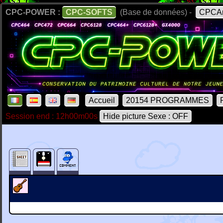
CPC-POWER :
CPC-SOFTS
(Base de données) -
CPCAr
Accueil
20154 PROGRAMMES
Session end : 12h00m00s
Hide picture Sexe : OFF