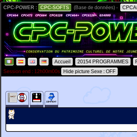
CPC-POWER :
CPC-SOFTS
(Base de données) -
CPCAr
Accueil
20154 PROGRAMMES
Session end : 12h00m00s
Hide picture Sexe : OFF