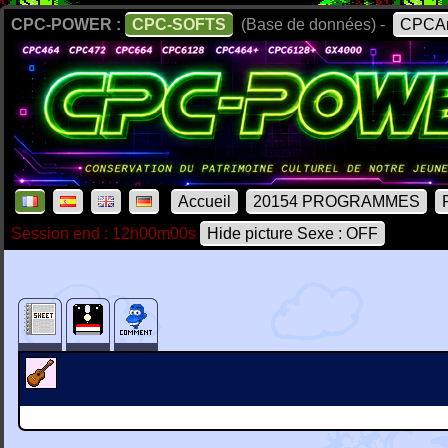
CPC-POWER :
CPC-SOFTS
(Base de données) -
CPCAr
Accueil
20154 PROGRAMMES
Session end : 12h00m00s
Hide picture Sexe : OFF