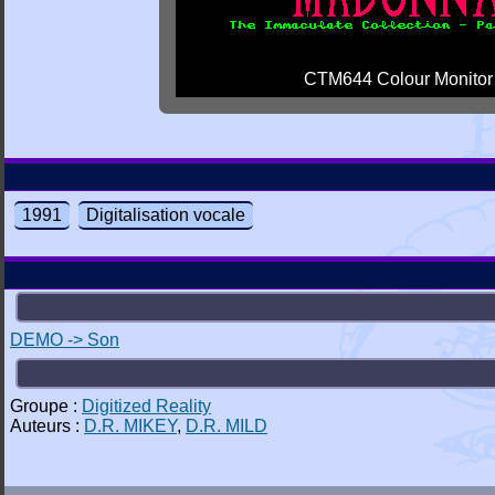
CTM644 Colour Monitor
1991
Digitalisation vocale
DEMO -> Son
Groupe :
Digitized Reality
Auteurs :
D.R. MIKEY
,
D.R. MILD