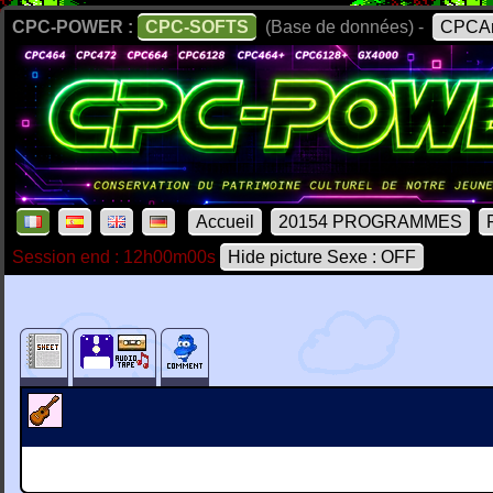
CPC-POWER :
CPC-SOFTS
(Base de données) -
CPCAr
Accueil
20154 PROGRAMMES
Session end : 12h00m00s
Hide picture Sexe : OFF