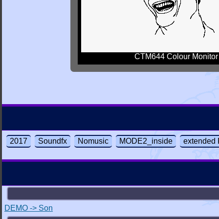
CTM644 Colour Monitor
2017
Soundfx
Nomusic
MODE2_inside
extended
DEMO -> Son