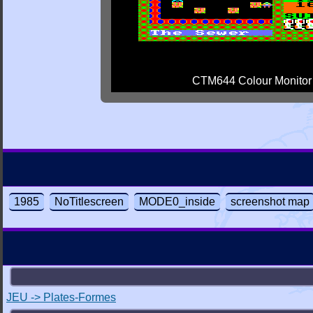
CTM644 Colour Monitor
1985
NoTitlescreen
MODE0_inside
screenshot map
JEU -> Plates-Formes