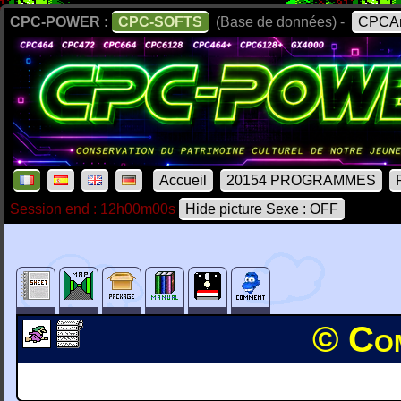
CPC-POWER :
CPC-SOFTS
(Base de données) -
CPCAr
Accueil
20154 PROGRAMMES
Session end : 12h00m00s
Hide picture Sexe : OFF
© Com