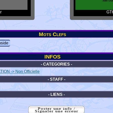
r
GT6
Mots Clefs
side
INFOS
- CATEGORIES -
ION -> Non Officielle
- STAFF -
- LIENS -