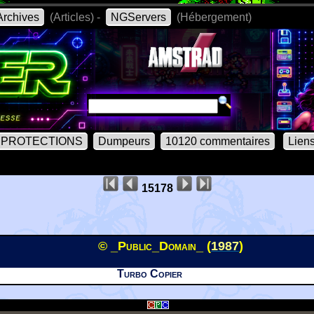
rchives
(Articles) -
NGServers
(Hébergement)
PROTECTIONS
Dumpeurs
10120 commentaires
Lien
15178
© _Public_Domain_ (
1987
)
Turbo Copier