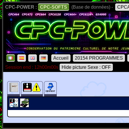
CPC-POWER :
CPC-SOFTS
(Base de données) -
CPCA
Accueil
20154 PROGRAMMES
Session end : 12h00m00s
Hide picture Sexe : OFF