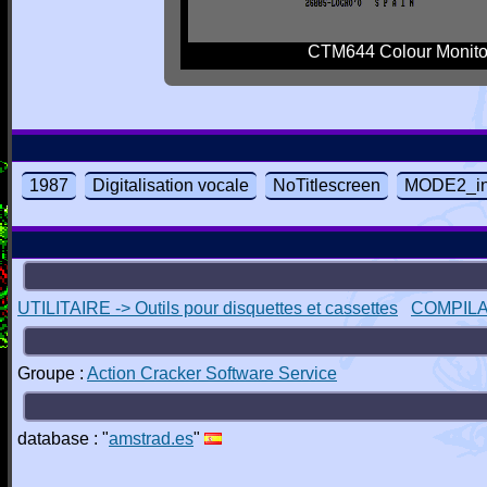
CTM644 Colour Monito
1987
Digitalisation vocale
NoTitlescreen
MODE2_in
UTILITAIRE -> Outils pour disquettes et cassettes
COMPILAT
Groupe :
Action Cracker Software Service
database : "
amstrad.es
"