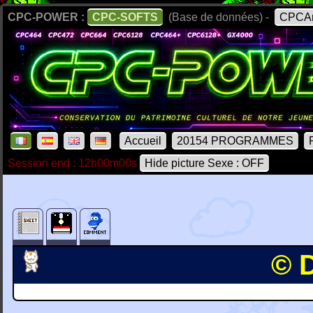
CPC-POWER :
CPC-SOFTS
(Base de données) -
CPCAr
Accueil
20154 PROGRAMMES
Session end : 12h00m00s
Hide picture Sexe : OFF
© D