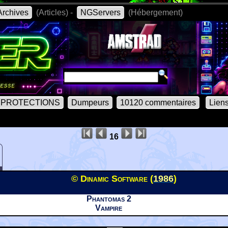
rchives
(Articles) -
NGServers
(Hébergement)
PROTECTIONS
Dumpeurs
10120 commentaires
Lien
16
© Dinamic Software (
1986
)
Phantomas 2
Vampire