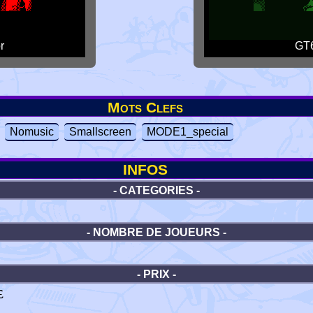
r
GT6
Mots Clefs
Nomusic
Smallscreen
MODE1_special
INFOS
- CATEGORIES -
- NOMBRE DE JOUEURS -
- PRIX -
£