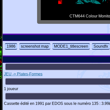
CTM644 Colour Monito
1986
screenshot map
MODE1_titlescreen
Soundfx
JEU -> Plates-Formes
1 joueur
Cassette édité en 1991 par EDOS sous le numéro 135 : 3.99