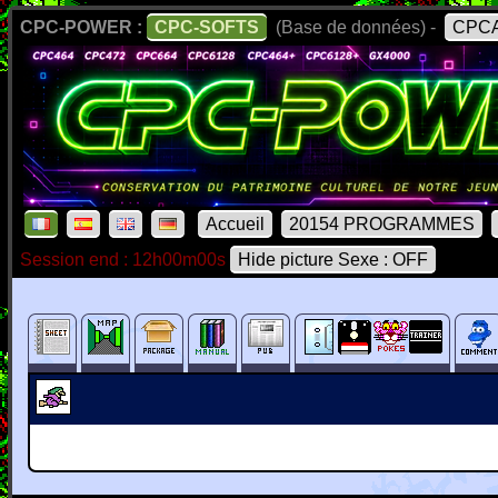
CPC-POWER :
CPC-SOFTS
(Base de données) -
CPCA
Accueil
20154 PROGRAMMES
Session end : 12h00m00s
Hide picture Sexe : OFF