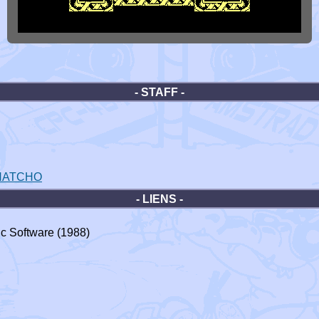
- STAFF -
NATCHO
- LIENS -
c Software (1988)