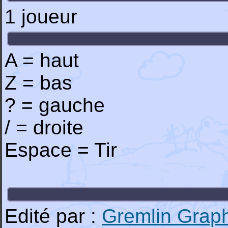
1 joueur
A = haut
Z = bas
? = gauche
/ = droite
Espace = Tir
Edité par :
Gremlin Graph