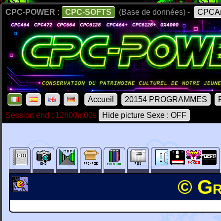
CPC-POWER :
CPC-SOFTS
(Base de données) -
CPCAr
Accueil
20154 PROGRAMMES
Session end : 12h00m00s
Hide picture Sexe : OFF
© Gr