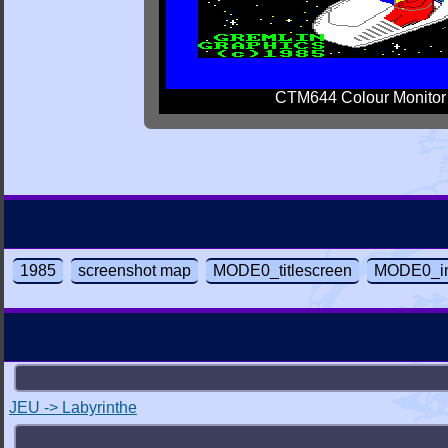
CTM644 Colour Monitor
1985
screenshot map
MODE0_titlescreen
MODE0_in
JEU -> Labyrinthe