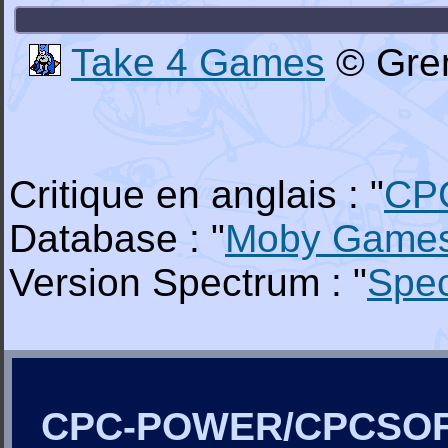
Take 4 Games
© Grem
Critique en anglais : "
CP
Database : "
Moby Game
Version Spectrum : "
Spe
CPC-POWER/CPCSO