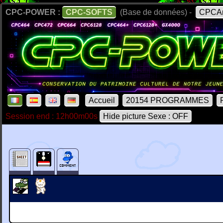
CPC-POWER :
CPC-SOFTS
(Base de données) -
CPCAr
Accueil
20154 PROGRAMMES
Session end : 12h00m00s
Hide picture Sexe : OFF