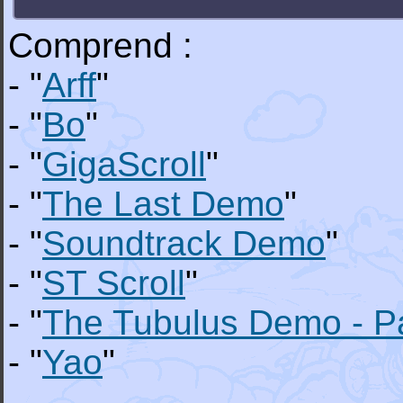
Comprend :
- "
Arff
"
- "
Bo
"
- "
GigaScroll
"
- "
The Last Demo
"
- "
Soundtrack Demo
"
- "
ST Scroll
"
- "
The Tubulus Demo - Par
- "
Yao
"