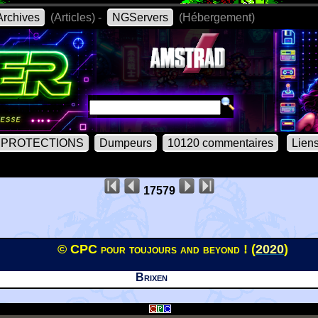
rchives
(Articles) -
NGServers
(Hébergement)
PROTECTIONS
Dumpeurs
10120 commentaires
Lien
17579
© CPC pour toujours and beyond ! (
2020
)
Brixen