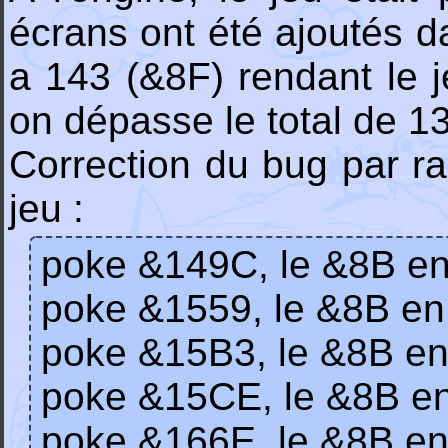
écrans ont été ajoutés da
a 143 (&8F) rendant le je
on dépasse le total de 1
Correction du bug par ra
jeu :
poke &149C, le &8B e
poke &1559, le &8B e
poke &15B3, le &8B e
poke &15CE, le &8B e
poke &166E, le &8B e