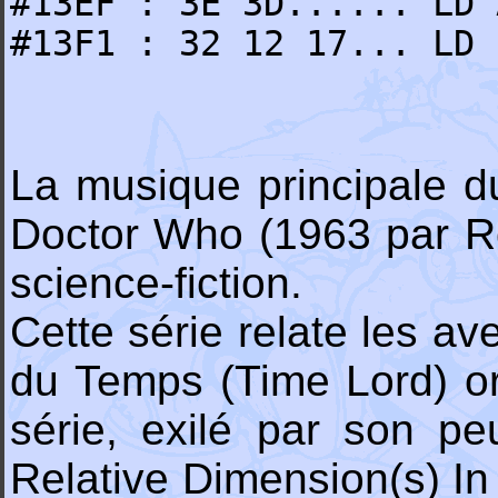
#13EF : 3E 3D...... LD 
#13F1 : 32 12 17... LD 
La musique principale d
Doctor Who (1963 par Ro
science-fiction.
Cette série relate les av
du Temps (Time Lord) ori
série, exilé par son p
Relative Dimension(s) In