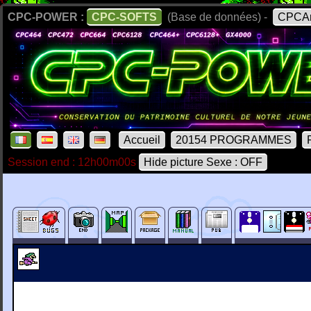
CPC-POWER :
CPC-SOFTS
(Base de données) -
CPCAr
Accueil
20154 PROGRAMMES
Session end : 12h00m00s
Hide picture Sexe : OFF