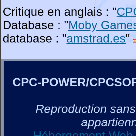
Critique en anglais : "
CP
Database : "
Moby Game
database : "
amstrad.es
"
CPC-POWER/CPCSO
Reproduction sans a
appartienn
Hébergement Web, 