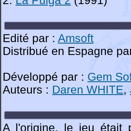
2.
La Pulga 2
(1991)
Edité par :
Amsoft
Distribué en Espagne pa
Développé par :
Gem Sof
Auteurs :
Daren WHITE
,
A l'origine, le jeu ét