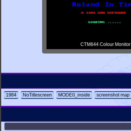
CTM644 Colour Monitor
1984
NoTitlescreen
MODE0_inside
screenshot map