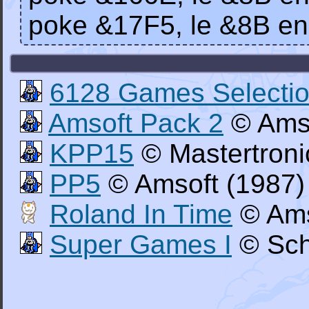
poke &17F5, le &8B e
6128 Games Selecti
Amsoft Pack 2
© Amso
KPP15
© Mastertroni
PP5
© Amsoft (1987)
Roland In Time
© Ams
Super Games I
© Sch