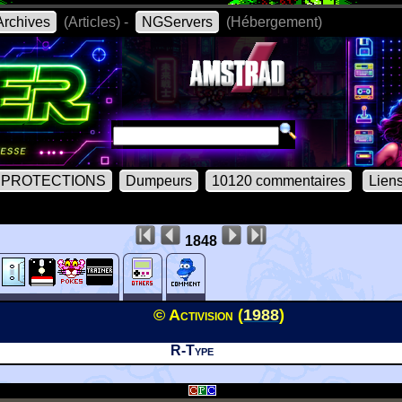
rchives
(Articles) -
NGServers
(Hébergement)
PROTECTIONS
Dumpeurs
10120 commentaires
Lien
1848
© Activision (
1988
)
R-Type