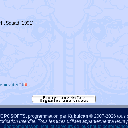
it Squad (1991)
eux video
"
/CPCSOFTS
, programmation par
Kukulcan
© 2007-2026 tous d
isation interdite. Tous les titres utilisés appartiennent à leurs p
Hébergement Web, Mail et serveurs de jeux haute performance