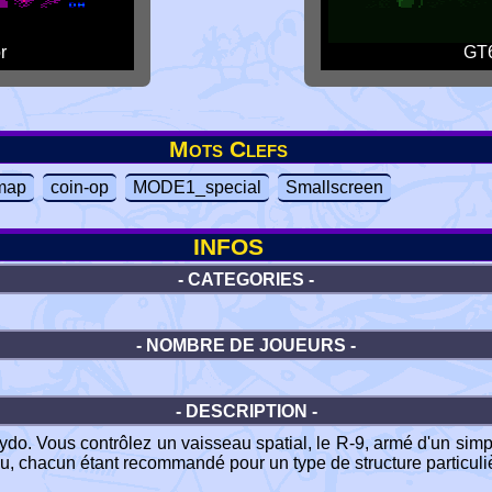
r
GT6
Mots Clefs
map
coin-op
MODE1_special
Smallscreen
INFOS
- CATEGORIES -
- NOMBRE DE JOUEURS -
- DESCRIPTION -
 Bydo. Vous contrôlez un vaisseau spatial, le R-9, armé d'un simp
eau, chacun étant recommandé pour un type de structure particuli