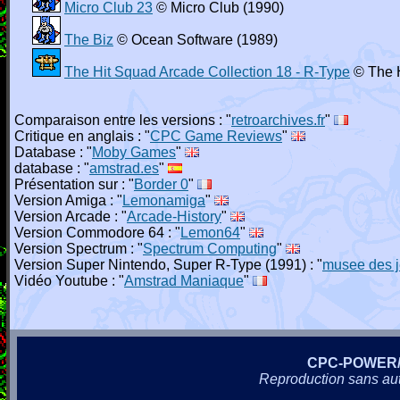
Micro Club 23
© Micro Club (1990)
The Biz
© Ocean Software (1989)
The Hit Squad Arcade Collection 18 - R-Type
© The H
Comparaison entre les versions : "
retroarchives.fr
"
Critique en anglais : "
CPC Game Reviews
"
Database : "
Moby Games
"
database : "
amstrad.es
"
Présentation sur : "
Border 0
"
Version Amiga : "
Lemonamiga
"
Version Arcade : "
Arcade-History
"
Version Commodore 64 : "
Lemon64
"
Version Spectrum : "
Spectrum Computing
"
Version Super Nintendo, Super R-Type (1991) : "
musee des j
Vidéo Youtube : "
Amstrad Maniaque
"
CPC-POWER
Reproduction sans autor