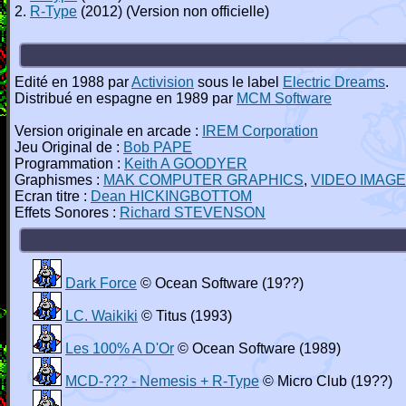
2.
R-Type
(2012) (Version non officielle)
Edité en 1988 par
Activision
sous le label
Electric Dreams
.
Distribué en espagne en 1989 par
MCM Software
Version originale en arcade :
IREM Corporation
Jeu Original de :
Bob PAPE
Programmation :
Keith A GOODYER
Graphismes :
MAK COMPUTER GRAPHICS
,
VIDEO IMAG
Ecran titre :
Dean HICKINGBOTTOM
Effets Sonores :
Richard STEVENSON
Dark Force
© Ocean Software (19??)
LC. Waikiki
© Titus (1993)
Les 100% A D'Or
© Ocean Software (1989)
MCD-??? - Nemesis + R-Type
© Micro Club (19??)