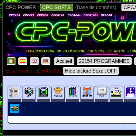
CPC-POWER :
CPC-SOFTS
(Base de données) -
CPCA
Accueil
20154 PROGRAMMES
Session end : 12h00m00s
Hide picture Sexe : OFF