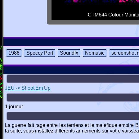
CTM644 Colour Monito
1988
Speccy Port
Soundfx
Nomusic
screenshot 
JEU -> Shoot'Em Up
1 joueur
La guerre fait rage entre les terriens et le maléfique empire
la suite, vous installez différents armements sur votre vaiss