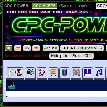
CPC-POWER :
CPC-SOFTS
(Base de données) -
CPCA
Accueil
20154 PROGRAMMES
Session end : 12h00m00s
Hide picture Sexe : OFF