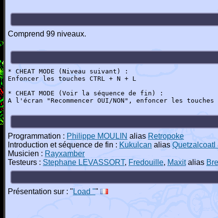
Comprend 99 niveaux.
* CHEAT MODE (Niveau suivant) :
Enfoncer les touches CTRL + N + L
* CHEAT MODE (Voir la séquence de fin) :
A l'écran "Recommencer OUI/NON", enfoncer les touches 
Programmation :
Philippe MOULIN
alias
Retropoke
Introduction et séquence de fin :
Kukulcan
alias
Quetzalcoatl
Musicien :
Rayxamber
Testeurs :
Stephane LEVASSORT
,
Fredouille
,
Maxit
alias
Bre
Présentation sur : "
Load "
"