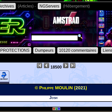
rchives
(Articles) -
NGServers
(Hébergement)
PROTECTIONS
Dumpeurs
10120 commentaires
Lien
18500
© Philippe MOULIN (
2021
)
Josh