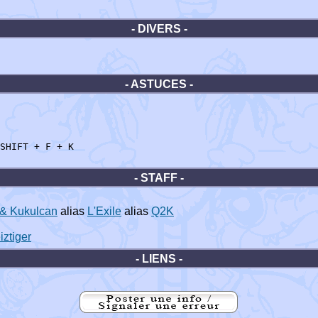
- DIVERS -
- ASTUCES -
SHIFT + F + K
- STAFF -
 & Kukulcan
alias
L'Exile
alias
Q2K
iztiger
- LIENS -