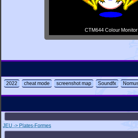
CTM644 Colour Monitor
2022
cheat mode
screenshot map
Soundfx
Nomus
JEU -> Plates-Formes