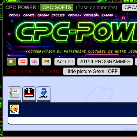
CPC-POWER :
CPC-SOFTS
(Base de données) -
CPCA
Accueil
20154 PROGRAMMES
Session end : 12h00m00s
Hide picture Sexe : OFF