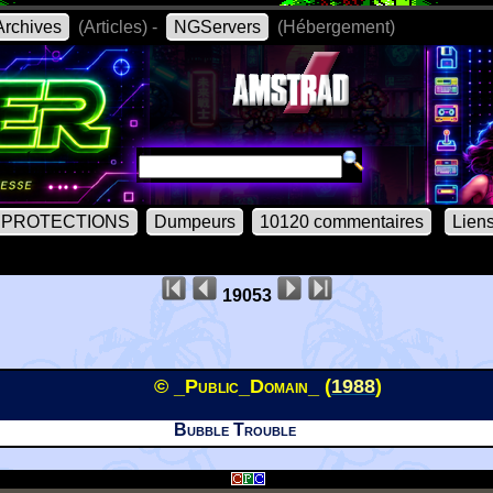
rchives
(Articles) -
NGServers
(Hébergement)
PROTECTIONS
Dumpeurs
10120 commentaires
Lien
19053
© _Public_Domain_ (
1988
)
Bubble Trouble