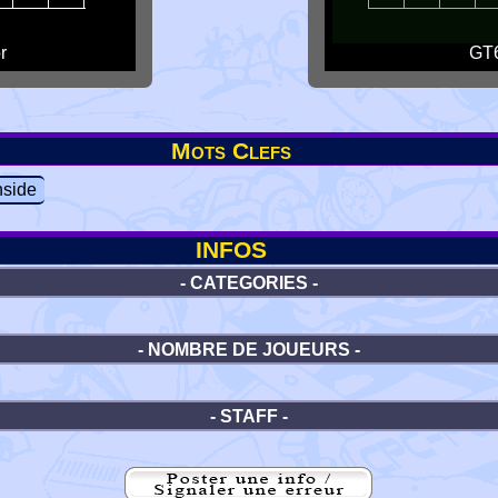
r
GT6
Mots Clefs
side
INFOS
- CATEGORIES -
- NOMBRE DE JOUEURS -
- STAFF -