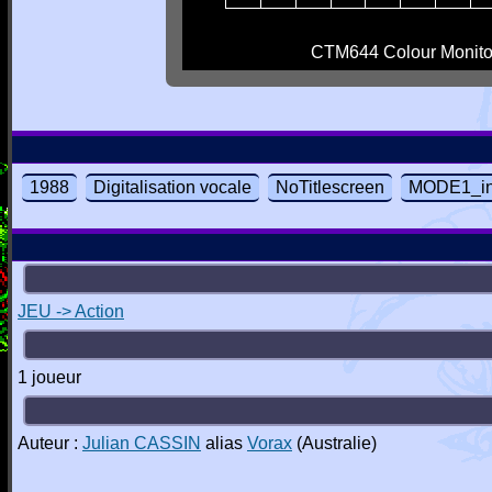
CTM644 Colour Monito
1988
Digitalisation vocale
NoTitlescreen
MODE1_in
JEU -> Action
1 joueur
Auteur :
Julian CASSIN
alias
Vorax
(Australie)