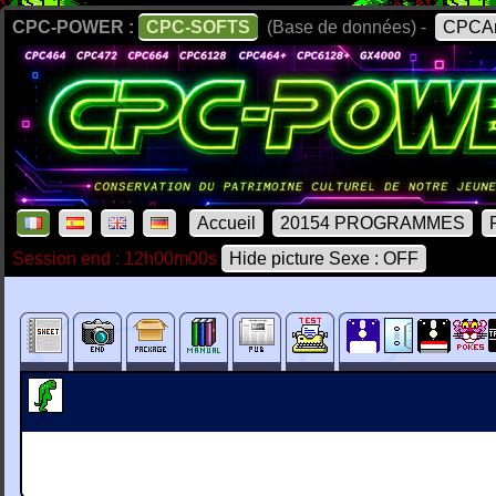
CPC-POWER :
CPC-SOFTS
(Base de données) -
CPCAr
Accueil
20154 PROGRAMMES
Session end : 12h00m00s
Hide picture Sexe : OFF