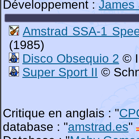
Développement :
James 
Amstrad SSA-1 Spee
(1985)
Disco Obsequio 2
© I
Super Sport II
© Schn
Critique en anglais : "
CP
database : "
amstrad.es
"