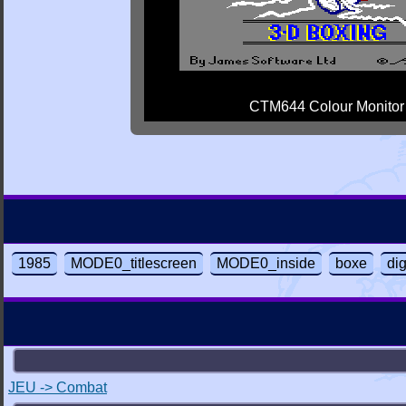
CTM644 Colour Monitor
1985
MODE0_titlescreen
MODE0_inside
boxe
dig
JEU -> Combat