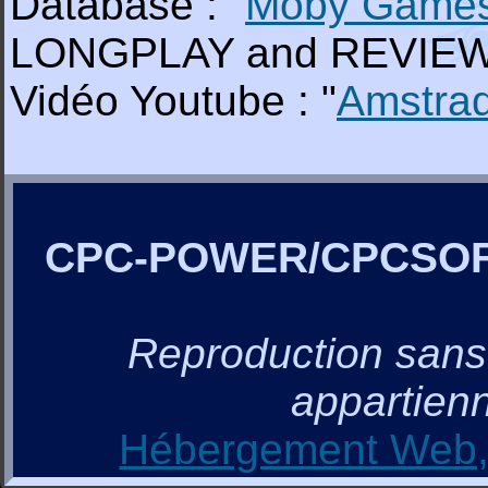
Database : "
Moby Game
LONGPLAY and REVIEW o
Vidéo Youtube : "
Amstra
CPC-POWER/CPCSO
Reproduction sans a
appartienn
Hébergement Web, 