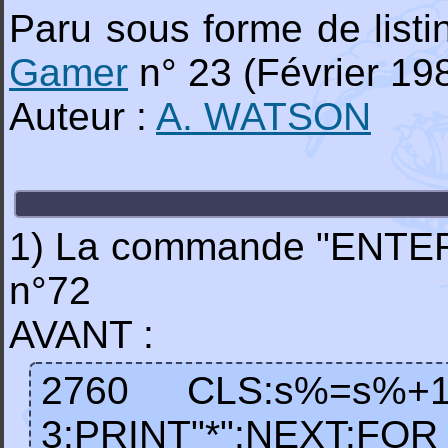
Paru sous forme de list
Gamer
n° 23 (Février 19
Auteur :
A. WATSON
1) La commande "ENTER" 
n°72
AVANT :
2760 CLS:s%=s%+
3:PRINT"*":NEXT:FOR