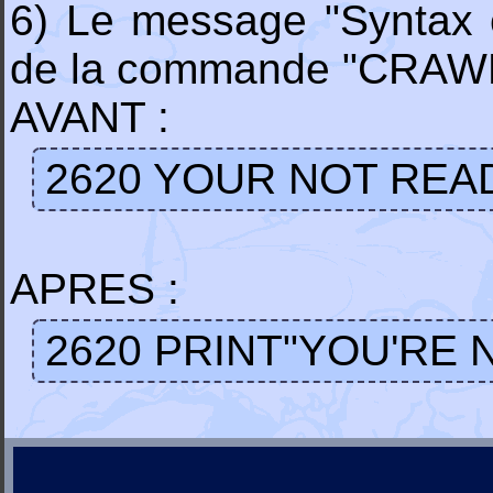
6) Le message "Syntax er
de la commande "CRAW
AVANT :
2620 YOUR NOT READ
APRES :
2620 PRINT"YOU'RE 