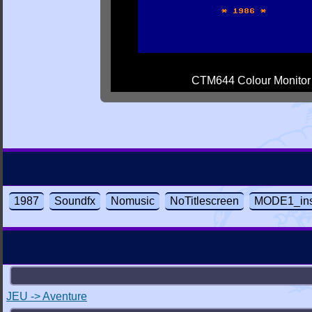
CTM644 Colour Monitor
1987
Soundfx
Nomusic
NoTitlescreen
MODE1_ins
JEU -> Aventure