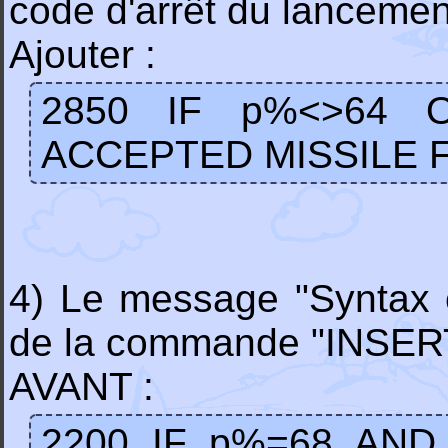
code d'arrêt du lancemen
Ajouter :
2850 IF p%<>64 
ACCEPTED MISSILE 
4) Le message "Syntax er
de la commande "INSER
AVANT :
2200 IF p%=68 AND