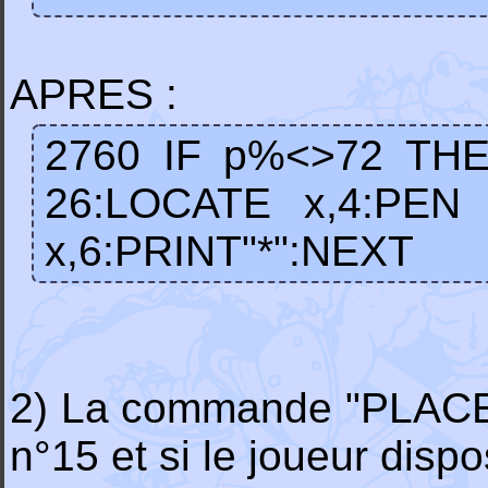
APRES :
2760 IF p%<>72 TH
26:LOCATE x,4:PEN
x,6:PRINT"*":NEXT
2) La commande "PLACE" 
n°15 et si le joueur disp