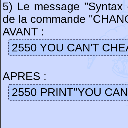
5) Le message "Syntax er
de la commande "CHAN
AVANT :
2550 YOU CAN'T CHE
APRES :
2550 PRINT"YOU CAN