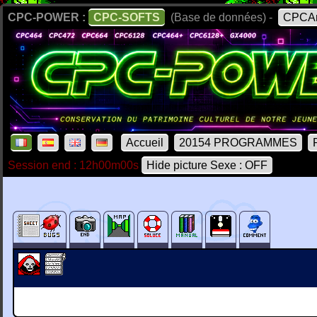
CPC-POWER :
CPC-SOFTS
(Base de données) -
CPCAr
Accueil
20154 PROGRAMMES
Session end : 12h00m00s
Hide picture Sexe : OFF