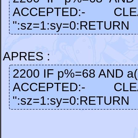
ACCEPTED:- C
":sz=1:sy=0:RETURN
APRES :
2200 IF p%=68 AND 
ACCEPTED:- C
":sz=1:sy=0:RETURN