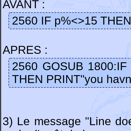
AVANT :
2560 IF p%<>15 THEN 
APRES :
2560 GOSUB 1800:IF
THEN PRINT"you havn'
3) Le message "Line does