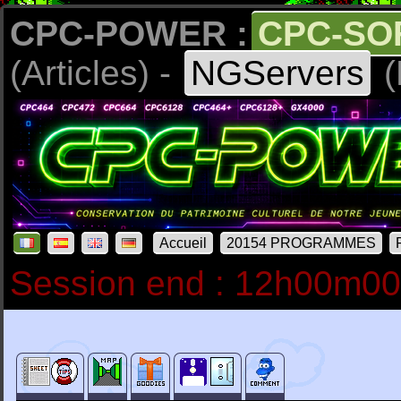
CPC-POWER :
CPC-SO
(Articles) -
NGServers
(
Accueil
20154 PROGRAMMES
Session end : 12h00m0