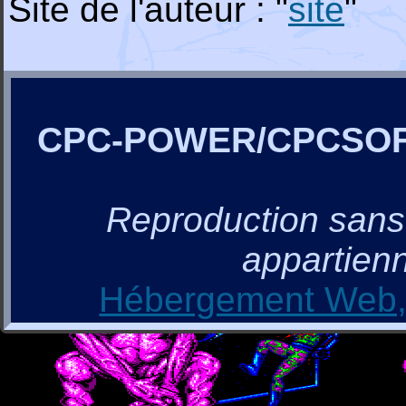
Site de l'auteur : "
site
"
CPC-POWER/CPCSO
Reproduction sans a
appartienn
Hébergement Web, 