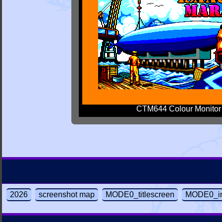
CTM644 Colour Monitor
2026
screenshot map
MODE0_titlescreen
MODE0_in