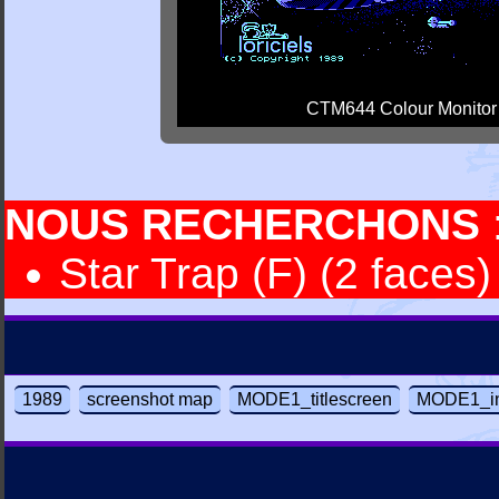
CTM644 Colour Monitor
NOUS RECHERCHONS
Star Trap (F) (2 faces)
1989
screenshot map
MODE1_titlescreen
MODE1_in