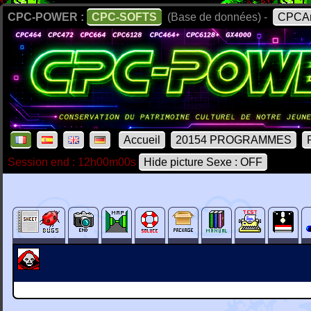
CPC-POWER :
CPC-SOFTS
(Base de données) -
CPCAr
Accueil
20154 PROGRAMMES
Session end : 12h00m00s
Hide picture Sexe : OFF