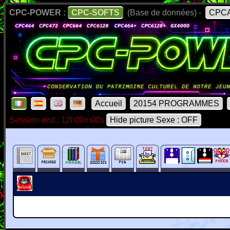
CPC-POWER :
CPC-SOFTS
(Base de données) -
CPCA
Accueil
20154 PROGRAMMES
Session end : 12h00m00s
Hide picture Sexe : OFF