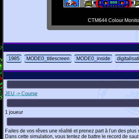
CTM644 Colour Monito
1985
MODE0_titlescreen
MODE0_inside
digitalisa
JEU -> Course
1 joueur
Faites de vos rêves une réalité et prenez part à l'un des plu
Dans cette simulation, vous tentez de battre le record de sau