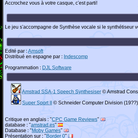
Accrochez vous à votre casque, c'est parti!
Le jeu s'accompagne de Synthèse vocale si le synthétiseur 
Edité par :
Amsoft
Distribué en espagne par :
Indescomp
Programmation :
DJL Software
Amstrad SSA-1 Speech Synthesiser
© Amstrad Consu
Super Sport II
© Schneider Computer Division (19??)
Critique en anglais : "
CPC Game Reviews
"
database : "
amstrad.es
"
Database : "
Moby Games
"
Présentation sur : "
Border 0
"