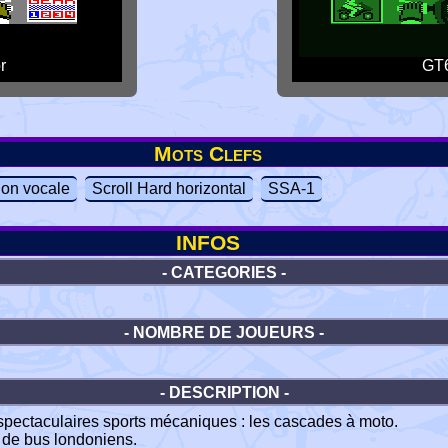
r
GT6
Mots Clefs
tion vocale
Scroll Hard horizontal
SSA-1
INFOS
- CATEGORIES -
- NOMBRE DE JOUEURS -
- DESCRIPTION -
s spectaculaires sports mécaniques : les cascades à moto.
t de bus londoniens.