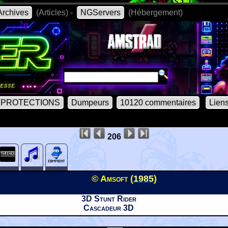
rchives
(Articles) -
NGServers
(Hébergement)
PROTECTIONS
Dumpeurs
10120 commentaires
Lien
206
© Amsoft (
1985
)
3D Stunt Rider
Cascadeur 3D