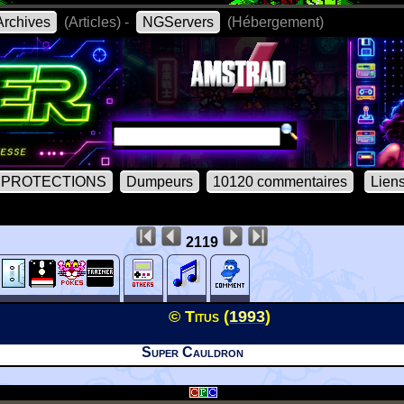
rchives
(Articles) -
NGServers
(Hébergement)
PROTECTIONS
Dumpeurs
10120 commentaires
Lien
2119
© Titus (
1993
)
Super Cauldron