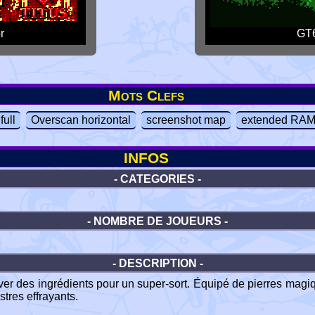
r
GT6
Mots Clefs
full
Overscan horizontal
screenshot map
extended RA
INFOS
- CATEGORIES -
- NOMBRE DE JOUEURS -
- DESCRIPTION -
ouver des ingrédients pour un super-sort. Équipé de pierres ma
tres effrayants.