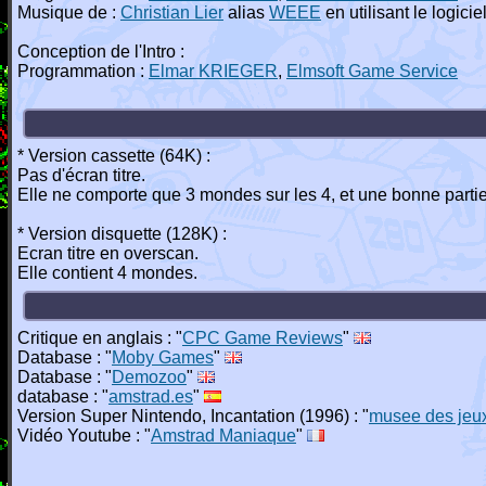
Musique de :
Christian Lier
alias
WEEE
en utilisant le logici
Conception de l'Intro :
Programmation :
Elmar KRIEGER
,
Elmsoft Game Service
* Version cassette (64K) :
Pas d'écran titre.
Elle ne comporte que 3 mondes sur les 4, et une bonne parti
* Version disquette (128K) :
Ecran titre en overscan.
Elle contient 4 mondes.
Critique en anglais : "
CPC Game Reviews
"
Database : "
Moby Games
"
Database : "
Demozoo
"
database : "
amstrad.es
"
Version Super Nintendo, Incantation (1996) : "
musee des jeu
Vidéo Youtube : "
Amstrad Maniaque
"