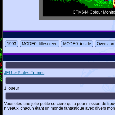
CTM644 Colour Monito
1993
MODE0_titlescreen
MODE0_inside
Overscan 
JEU -> Plates-Formes
1 joueur
Vous êtes une jolie petite sorcière qui a pour mission de tr
niveaux, chacun étant un monde fantastique avec divers mons