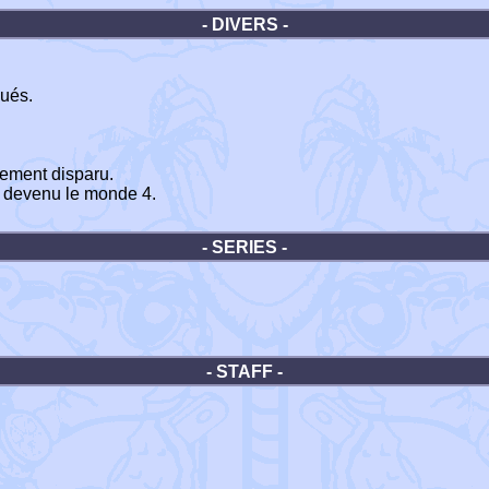
- DIVERS -
qués.
ement disparu.
t devenu le monde 4.
- SERIES -
- STAFF -