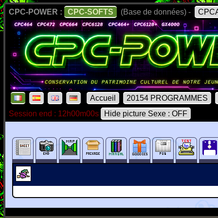
CPC-POWER :
CPC-SOFTS
(Base de données) -
CPCA
Accueil
20154 PROGRAMMES
Session end : 12h00m00s
Hide picture Sexe : OFF