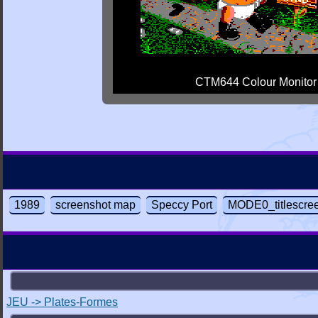
CTM644 Colour Monitor
1989
screenshot map
Speccy Port
MODE0_titlescre
JEU -> Plates-Formes