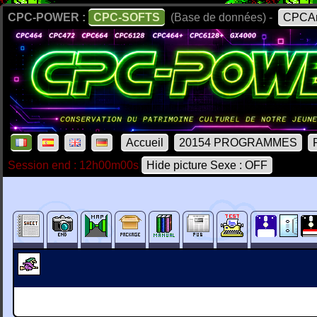
CPC-POWER :
CPC-SOFTS
(Base de données) -
CPCAr
Accueil
20154 PROGRAMMES
Session end : 12h00m00s
Hide picture Sexe : OFF