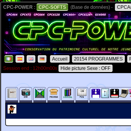
CPC-POWER :
CPC-SOFTS
(Base de données) -
CPCAr
Accueil
20154 PROGRAMMES
Session end : 12h00m00s
Hide picture Sexe : OFF