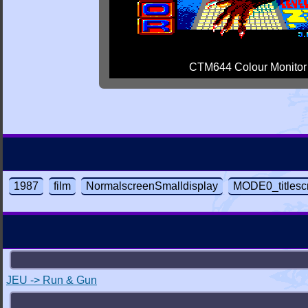
CTM644 Colour Monitor
1987
film
NormalscreenSmalldisplay
MODE0_titlesc
JEU -> Run & Gun