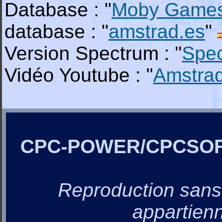
Database : "
Moby Game
database : "
amstrad.es
"
Version Spectrum : "
Spe
Vidéo Youtube : "
Amstra
CPC-POWER/CPCSO
Reproduction sans a
appartienn