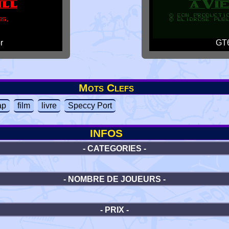
r
GT6
Mots Clefs
ap
film
livre
Speccy Port
INFOS
- CATEGORIES -
- NOMBRE DE JOUEURS -
- PRIX -