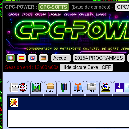
CPC-POWER :
CPC-SOFTS
(Base de données) -
CPCA
Accueil
20154 PROGRAMMES
Session end : 12h00m00s
Hide picture Sexe : OFF