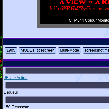
CTM644 Colour Monito
1985
MODE1_titlescreen
Multi-Mode
screenshot m
JEU -> Action
1 joueur
150 F cassette