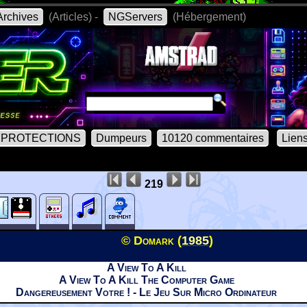
rchives
(Articles) -
NGServers
(Hébergement)
PROTECTIONS
Dumpeurs
10120 commentaires
Lien
219
© Domark (
1985
)
A View To A Kill
A View To A Kill The Computer Game
Dangereusement Votre ! - Le Jeu Sur Micro Ordinateur