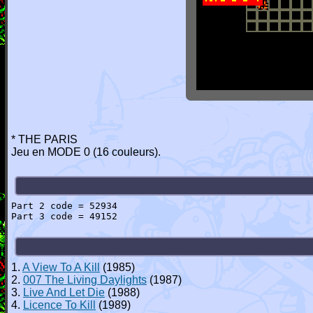
* THE PARIS
Jeu en MODE 0 (16 couleurs).
Part 2 code = 52934
Part 3 code = 49152
1.
A View To A Kill
(1985)
2.
007 The Living Daylights
(1987)
3.
Live And Let Die
(1988)
4.
Licence To Kill
(1989)