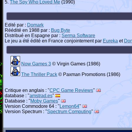
5.
The Spy Who Loved Me
(1990)
Edité par :
Domark
Réédité en 1988 par :
Bug Byte
Distribué en Espagne par :
Serma Software
Le jeu a été édité en France conjointement par
Eureka
et
Do
Now Games 3
© Virgin Games (1986)
The Thriller Pack
© Paxman Promotions (1986)
Critique en anglais : "
CPC Game Reviews
"
database : "
amstrad.es
"
Database : "
Moby Games
"
Version Commodore 64 : "
Lemon64
"
Version Spectrum : "
Spectrum Computing
"