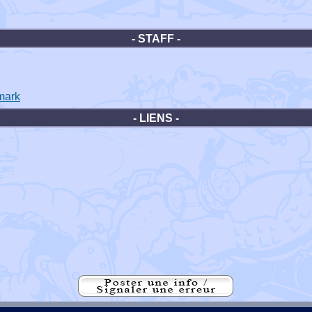
- STAFF -
mark
- LIENS -