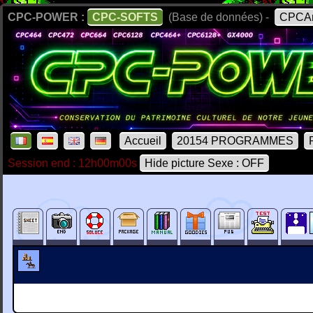
CPC-POWER :
CPC-SOFTS
(Base de données) -
CPCAr
Accueil
20154 PROGRAMMES
Session end : 12h00m00s
Hide picture Sexe : OFF