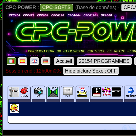
CPC-POWER :
CPC-SOFTS
(Base de données) -
CPCA
Accueil
20154 PROGRAMMES
Session end : 12h00m00s
Hide picture Sexe : OFF