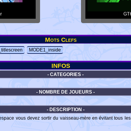
r
GT6
Mots Clefs
itlescreen
MODE1_inside
INFOS
- CATEGORIES -
- NOMBRE DE JOUEURS -
- DESCRIPTION -
espace vous devez sortir du vaisseau-mère en évitant tous les