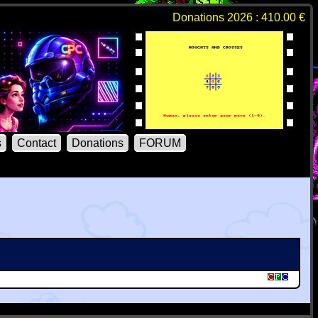
Donations 2026 : 410.00 €
s
Contact
Donations
FORUM