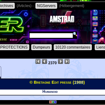
rchives
(Articles) -
NGServers
(Hébergement)
PROTECTIONS
Dumpeurs
10120 commentaires
Lien
2370
© Bretagne Edit presse (
1988
)
Humanoid