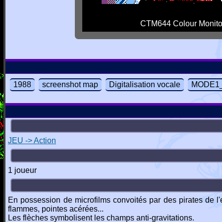
CTM644 Colour Monito
1988
screenshot map
Digitalisation vocale
MODE1_t
JEU -> Action
1 joueur
En possession de microfilms convoités par des pirates de l'
flammes, pointes acérées...
Les flèches symbolisent les champs anti-gravitations.