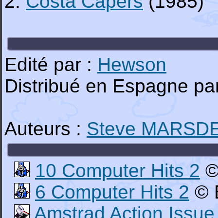
2.
Costa Capers
(1985)
Edité par :
Hewson
Distribué en Espagne pa
Auteurs :
Steve MARSD
10 Computer Hits 2
©
6 Computer Hits 2
© B
Amstrad Action Issue