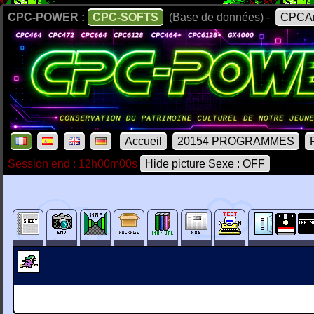
CPC-POWER :
CPC-SOFTS
(Base de données) -
CPCAr
Accueil
20154 PROGRAMMES
Session end : 12h00m00s
Hide picture Sexe : OFF