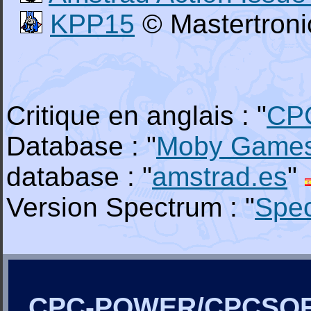
KPP15
© Mastertroni
Critique en anglais : "
CP
Database : "
Moby Game
database : "
amstrad.es
"
Version Spectrum : "
Spe
CPC-POWER/CPCSO