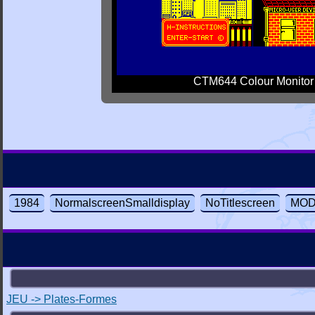
CTM644 Colour Monitor
1984
NormalscreenSmalldisplay
NoTitlescreen
MOD
JEU -> Plates-Formes