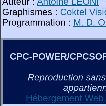
Auteur :
Antoine LEONI
Graphismes :
Coktel Vis
Programmation :
M. D. O
CPC-POWER/CPCSO
Reproduction sans a
appartienn
Hébergement Web, 