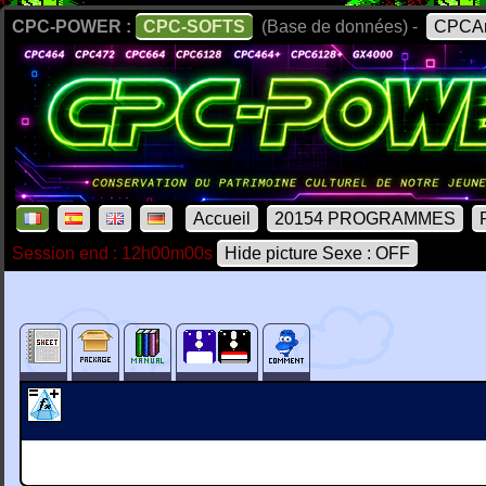
CPC-POWER :
CPC-SOFTS
(Base de données) -
CPCAr
Accueil
20154 PROGRAMMES
Session end : 12h00m00s
Hide picture Sexe : OFF