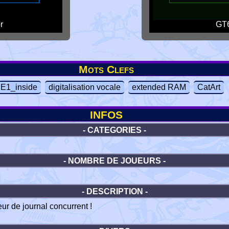
r
GT6
Mots Clefs
E1_inside
digitalisation vocale
extended RAM
CatArt
INFOS
- CATEGORIES -
- NOMBRE DE JOUEURS -
- DESCRIPTION -
ur de journal concurrent !