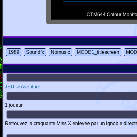
CTM644 Colour Monito
1989
Soundfx
Nomusic
MODE1_titlescreen
MOD
JEU -> Aventure
1 joueur
Retrouvez la craquante Miss X enlevée par un ignoble directe