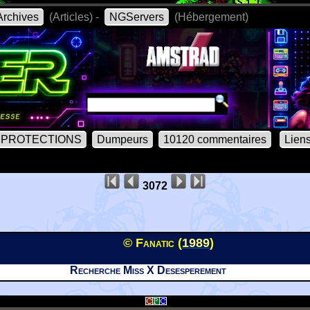
rchives
(Articles) -
NGServers
(Hébergement)
PROTECTIONS
Dumpeurs
10120 commentaires
Lien
3072
© Fanatic (
1989
)
Recherche Miss X Desesperement