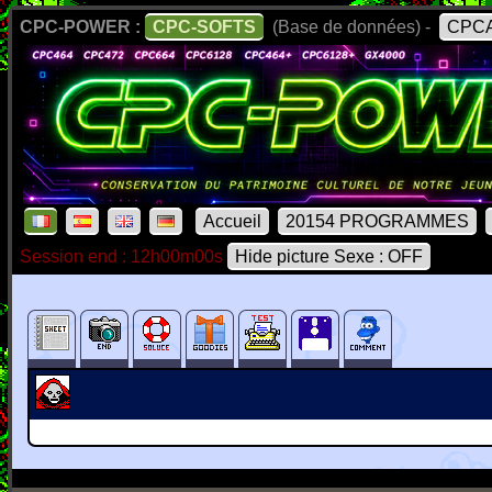
CPC-POWER :
CPC-SOFTS
(Base de données) -
CPCA
Accueil
20154 PROGRAMMES
Session end : 12h00m00s
Hide picture Sexe : OFF