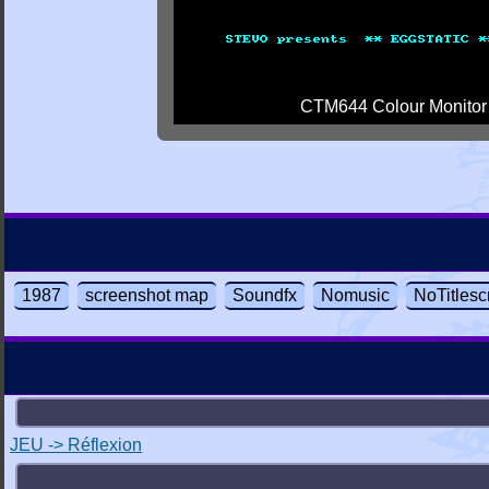
CTM644 Colour Monitor
1987
screenshot map
Soundfx
Nomusic
NoTitlesc
JEU -> Réflexion