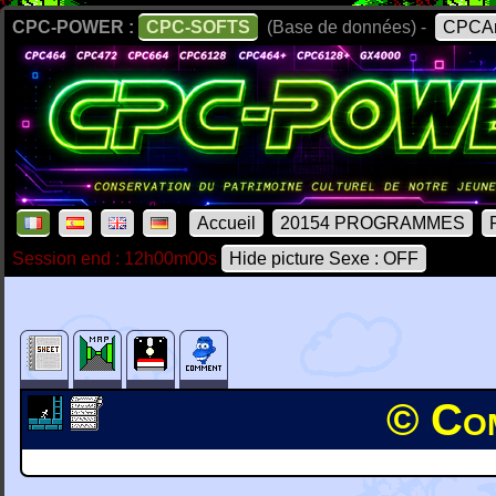
CPC-POWER :
CPC-SOFTS
(Base de données) -
CPCAr
Accueil
20154 PROGRAMMES
Session end : 12h00m00s
Hide picture Sexe : OFF
© Com