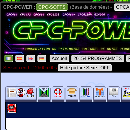
CPC-POWER :
CPC-SOFTS
(Base de données) -
CPCAr
Accueil
20154 PROGRAMMES
Session end : 12h00m00s
Hide picture Sexe : OFF