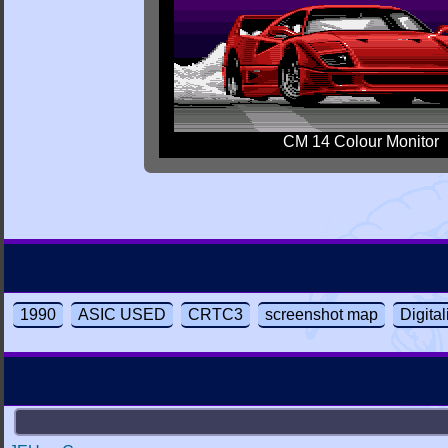
CM 14 Colour Monitor
1990
ASIC USED
CRTC3
screenshot map
Digita