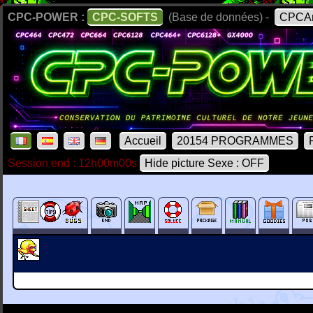
CPC-POWER :
CPC-SOFTS
(Base de données) -
CPCAr
Accueil
20154 PROGRAMMES
Session end : 12h00m00s
Hide picture Sexe : OFF