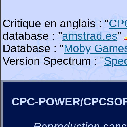
Critique en anglais : "
CP
database : "
amstrad.es
"
Database : "
Moby Game
Version Spectrum : "
Spe
CPC-POWER/CPCSO
Reproduction sans a