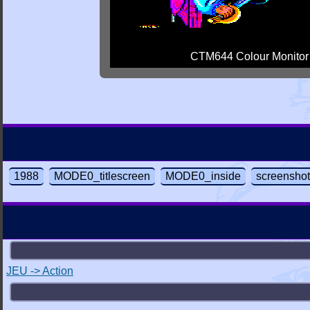
CTM644 Colour Monitor
1988
MODE0_titlescreen
MODE0_inside
screensho
JEU -> Action