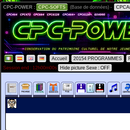
CPC-POWER :
CPC-SOFTS
(Base de données) -
CPCAr
Accueil
20154 PROGRAMMES
Session end : 12h00m00s
Hide picture Sexe : OFF