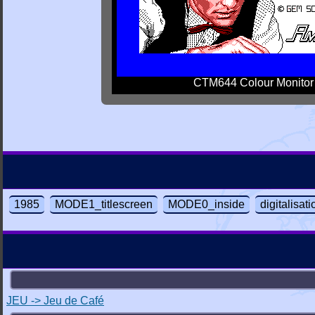
CTM644 Colour Monitor
1985
MODE1_titlescreen
MODE0_inside
digitalisat
JEU -> Jeu de Café