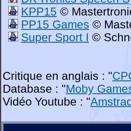
KPP15
© Mastertroni
PP15 Games
© Maste
Super Sport I
© Schne
Critique en anglais : "
CP
Database : "
Moby Game
Vidéo Youtube : "
Amstra