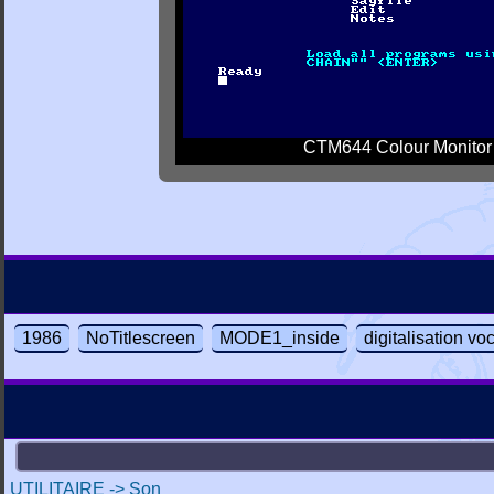
CTM644 Colour Monitor
1986
NoTitlescreen
MODE1_inside
digitalisation vo
UTILITAIRE -> Son