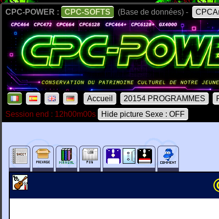
CPC-POWER :
CPC-SOFTS
(Base de données) -
CPCAr
Accueil
20154 PROGRAMMES
Session end : 12h00m00s
Hide picture Sexe : OFF