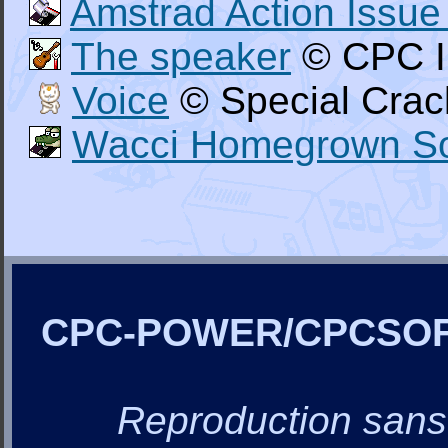
Amstrad Action Issue
The speaker
© CPC I
Voice
© Special Crac
Wacci Homegrown So
CPC-POWER/CPCSO
Reproduction sans a