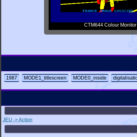
CTM644 Colour Monitor
1987
MODE1_titlescreen
MODE0_inside
digitalisat
JEU -> Action