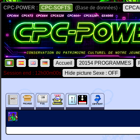
CPC-POWER :
CPC-SOFTS
(Base de données) -
CPCAr
Accueil
20154 PROGRAMMES
Session end : 12h00m00s
Hide picture Sexe : OFF