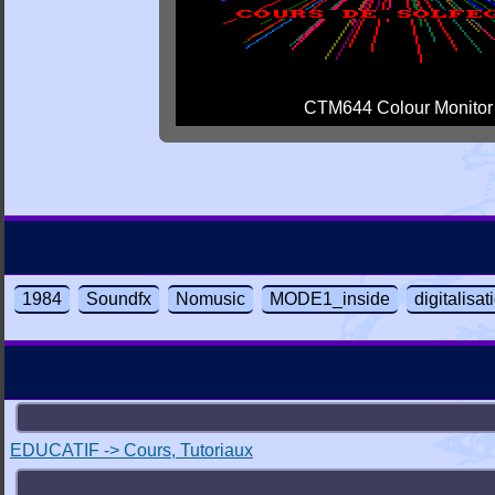
CTM644 Colour Monitor
1984
Soundfx
Nomusic
MODE1_inside
digitalisa
EDUCATIF -> Cours, Tutoriaux