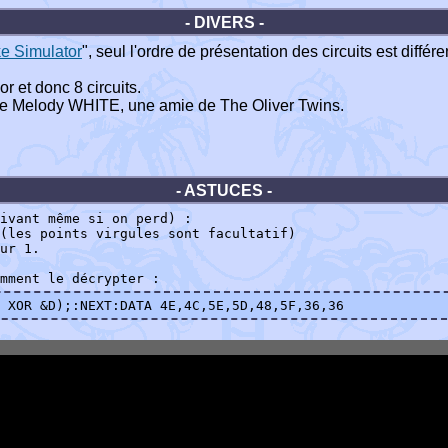
- DIVERS -
ke Simulator
", seul l'ordre de présentation des circuits est différe
 et donc 8 circuits.
e de Melody WHITE, une amie de The Oliver Twins.
- ASTUCES -
ivant même si on perd) :
(les points virgules sont facultatif)
ur 1.
mment le décrypter :
 XOR &D);:NEXT:DATA 4E,4C,5E,5D,48,5F,36,36