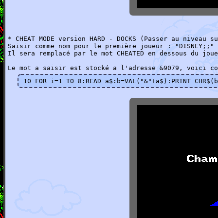
* CHEAT MODE version HARD - DOCKS (Passer au niveau su
Saisir comme nom pour le première joueur : "DISNEY;;" 
Il sera remplacé par le mot CHEATED en dessous du joue
Le mot a saisir est stocké a l'adresse &9079, voici co
10 FOR i=1 TO 8:READ a$:b=VAL("&"+a$):PRINT CHR$(b