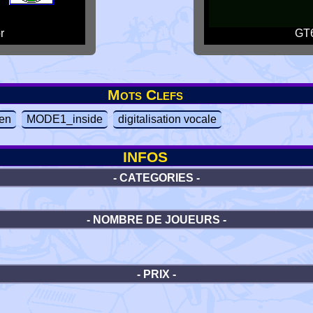
r
GT6
Mots Clefs
en
MODE1_inside
digitalisation vocale
INFOS
- CATEGORIES -
- NOMBRE DE JOUEURS -
- PRIX -