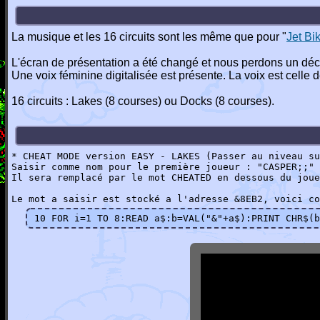
La musique et les 16 circuits sont les même que pour "
Jet Bi
L'écran de présentation a été changé et nous perdons un décor
Une voix féminine digitalisée est présente. La voix est cell
16 circuits : Lakes (8 courses) ou Docks (8 courses).
* CHEAT MODE version EASY - LAKES (Passer au niveau su
Saisir comme nom pour le première joueur : "CASPER;;" 
Il sera remplacé par le mot CHEATED en dessous du joue
Le mot a saisir est stocké a l'adresse &8EB2, voici co
10 FOR i=1 TO 8:READ a$:b=VAL("&"+a$):PRINT CHR$(b