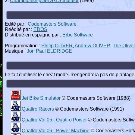
2.
Championship Jet Ski Simulator
(1989)
Edité par :
Codemasters Software
Réédité par :
EDOS
Distribué en espagne par :
Erbe Software
Programmation :
Philip OLIVER
,
Andrew OLIVER
,
The Olive
Musique :
Jon Paul ELDRIDGE
Le fait d'utiliser le cheat mode, n'engendrera pas de plantage 
Jet Bike Simulator
© Codemasters Software (1988)
Quattro Racers
© Codemasters Software (1991)
Quattro Vol 05 - Quattro Power
© Codemasters Softwa
Quattro Vol 06 - Power Machine
© Codemasters Soft