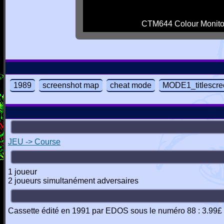
CTM644 Colour Monito
1989
screenshot map
cheat mode
MODE1_titlescre
JEU -> Course
1 joueur
2 joueurs simultanément adversaires
Cassette édité en 1991 par EDOS sous le numéro 88 : 3.99£