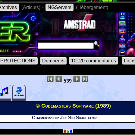
rchives
(Articles) -
NGServers
(Hébergement)
PROTECTIONS
Dumpeurs
10120 commentaires
Lien
539
© Codemasters Software (
1989
)
Championship Jet Ski Simulator