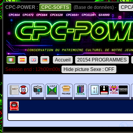
CPC-POWER :
CPC-SOFTS
(Base de données) -
CPCA
Accueil
20154 PROGRAMMES
Session end : 12h00m00s
Hide picture Sexe : OFF