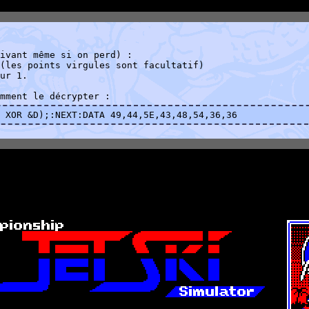
ivant même si on perd) :
(les points virgules sont facultatif)
ur 1.
mment le décrypter :
 XOR &D);:NEXT:DATA 49,44,5E,43,48,54,36,36