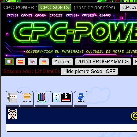
CPC-POWER :
CPC-SOFTS
(Base de données) -
CPCAr
Accueil
20154 PROGRAMMES
Session end : 12h00m00s
Hide picture Sexe : OFF