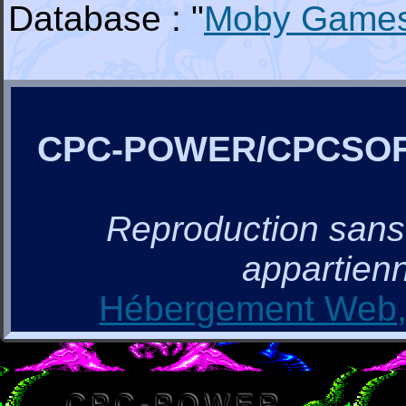
Database : "
Moby Game
CPC-POWER/CPCSO
Reproduction sans a
appartienn
Hébergement Web, 