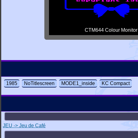
CTM644 Colour Monitor
1985
NoTitlescreen
MODE1_inside
KC Compact
JEU -> Jeu de Café