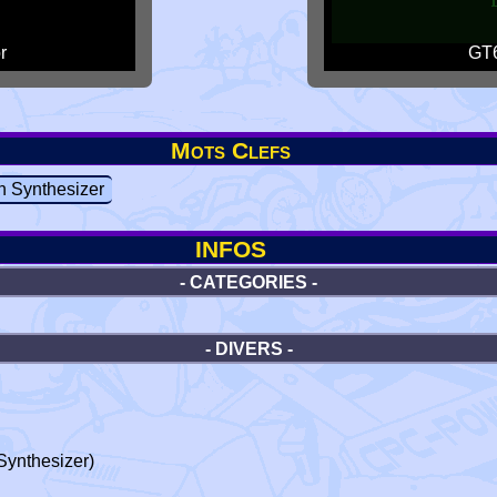
r
GT6
Mots Clefs
h Synthesizer
INFOS
- CATEGORIES -
- DIVERS -
Synthesizer)