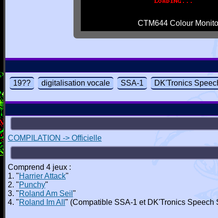
CTM644 Colour Monito
19??
digitalisation vocale
SSA-1
DK'Tronics Speec
COMPILATION -> Officielle
Comprend 4 jeux :
1. "
Harrier Attack
"
2. "
Punchy
"
3. "
Roland Am Seil
"
4. "
Roland Im All
" (Compatible SSA-1 et DK'Tronics Speech 