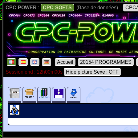
CPC-POWER :
CPC-SOFTS
(Base de données) -
CPCA
Accueil
20154 PROGRAMMES
Session end : 12h00m00s
Hide picture Sexe : OFF