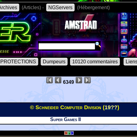
rchives
(Articles) -
NGServers
(Hébergement)
PROTECTIONS
Dumpeurs
10120 commentaires
Lien
6349
© Schneider Computer Division (
19??
)
Super Games II