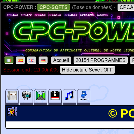
CPC-POWER :
CPC-SOFTS
(Base de données) -
CPCAr
Accueil
20154 PROGRAMMES
Session end : 12h00m00s
Hide picture Sexe : OFF
© PC