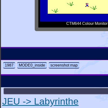
CTM644 Colour Monitor
1987
MODE0_inside
screenshot map
JEU -> Labyrinthe