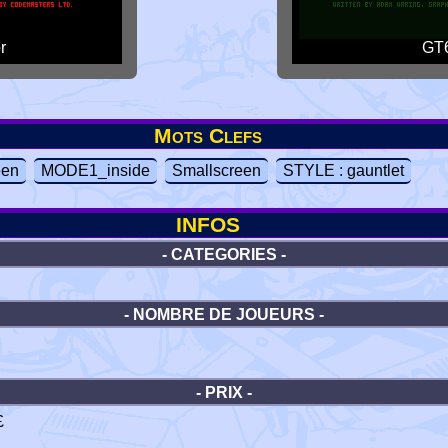
r
GT6
Mots Clefs
een
MODE1_inside
Smallscreen
STYLE : gauntlet
INFOS
- CATEGORIES -
- NOMBRE DE JOUEURS -
- PRIX -
£