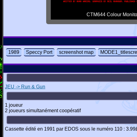
CTM644 Colour Monito
1989
Speccy Port
screenshot map
MODE1_titlescr
JEU -> Run & Gun
1 joueur
2 joueurs simultanément coopératif
Cassette édité en 1991 par EDOS sous le numéro 110 : 3.99