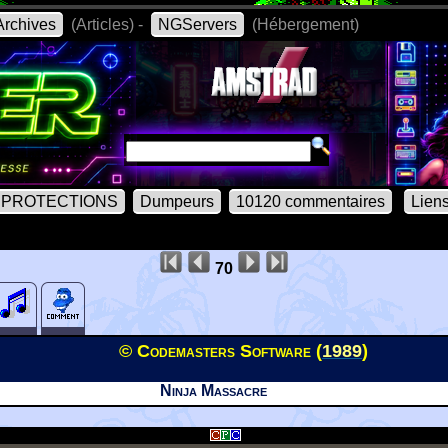
rchives
(Articles) -
NGServers
(Hébergement)
PROTECTIONS
Dumpeurs
10120 commentaires
Lien
70
© Codemasters Software (
1989
)
Ninja Massacre