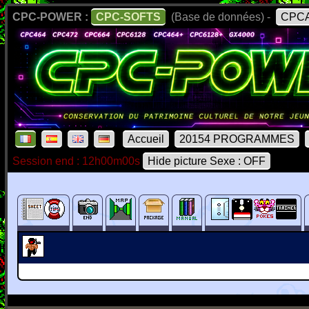
CPC-POWER :
CPC-SOFTS
(Base de données) -
CPCA
Accueil
20154 PROGRAMMES
Session end : 12h00m00s
Hide picture Sexe : OFF