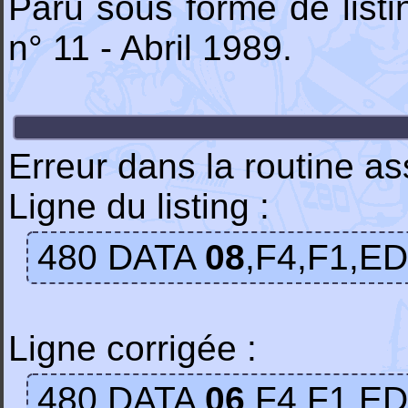
Paru sous forme de list
n° 11 - Abril 1989.
Erreur dans la routine a
Ligne du listing :
480 DATA
08
,F4,F1,ED
Ligne corrigée :
480 DATA
06
,F4,F1,ED