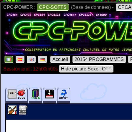
CPC-POWER :
CPC-SOFTS
(Base de données) -
CPCAr
Accueil
20154 PROGRAMMES
Session end : 12h00m00s
Hide picture Sexe : OFF