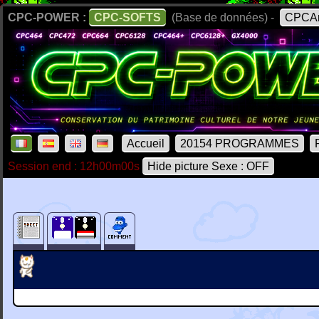
CPC-POWER :
CPC-SOFTS
(Base de données) -
CPCAr
Accueil
20154 PROGRAMMES
Session end : 12h00m00s
Hide picture Sexe : OFF