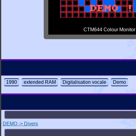
CTM644 Colour Monitor
1990
extended RAM
Digitalisation vocale
Demo
DEMO -> Divers